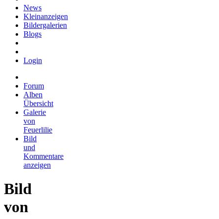
News
Kleinanzeigen
Bildergalerien
Blogs
Login
Forum
Alben
Übersicht
Galerie
von
Feuerlilie
Bild
und
Kommentare
anzeigen
Bild
von