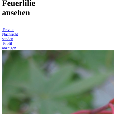
Feuerlilie
ansehen
Private
Nachricht
senden
Profil
anzeigen