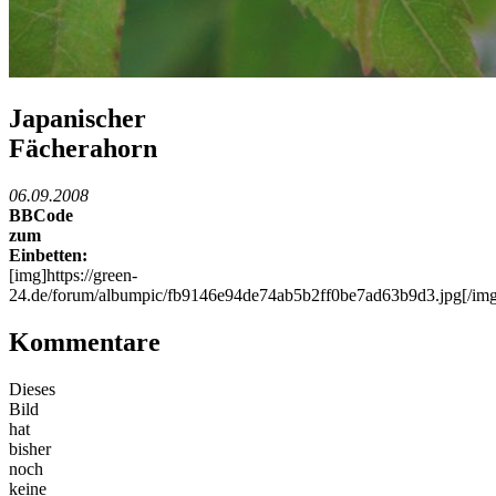
Japanischer
Fächerahorn
06.09.2008
BBCode
zum
Einbetten:
[img]https://green-
24.de/forum/albumpic/fb9146e94de74ab5b2ff0be7ad63b9d3.jpg[/img
Kommentare
Dieses
Bild
hat
bisher
noch
keine