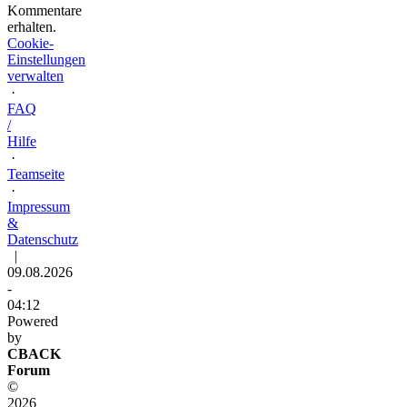
Kommentare
erhalten.
Cookie-
Einstellungen
verwalten
·
FAQ
/
Hilfe
·
Teamseite
·
Impressum
&
Datenschutz
|
09.08.2026
-
04:12
Powered
by
CBACK
Forum
©
2026