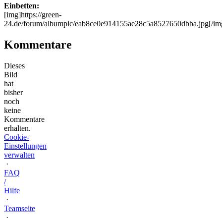
Einbetten:
[img]https://green-
24.de/forum/albumpic/eab8ce0e914155ae28c5a8527650dbba.jpg[/im
Kommentare
Dieses
Bild
hat
bisher
noch
keine
Kommentare
erhalten.
Cookie-
Einstellungen
verwalten
·
FAQ
/
Hilfe
·
Teamseite
·