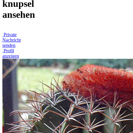
knupsel
ansehen
Private
Nachricht
senden
Profil
anzeigen