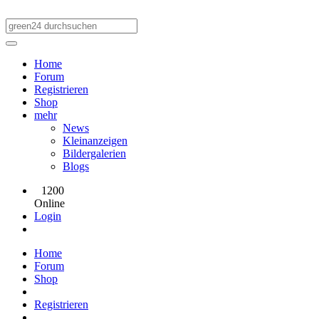
Home
Forum
Registrieren
Shop
mehr
News
Kleinanzeigen
Bildergalerien
Blogs
1200
Online
Login
Home
Forum
Shop
Registrieren