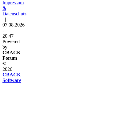
Impressum
&
Datenschutz
|
07.08.2026
-
20:47
Powered
by
CBACK
Forum
©
2026
CBACK
Software
Diese
Seite
verwendet
Cookies
Diese
Seite