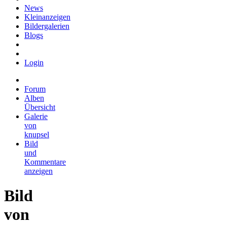
News
Kleinanzeigen
Bildergalerien
Blogs
Login
Forum
Alben
Übersicht
Galerie
von
knupsel
Bild
und
Kommentare
anzeigen
Bild
von