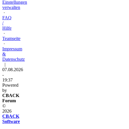
Einstellungen
verwalten
·
FAQ
/
Hilfe
·
Teamseite
·
Impressum
&
Datenschutz
|
07.08.2026
-
19:37
Powered
by
CBACK
Forum
©
2026
CBACK
Software