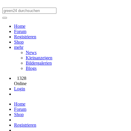
Home
Forum
Registrieren
Shop
mehr
News
Kleinanzeigen
Bildergalerien
Blogs
1328
Online
Login
Home
Forum
Shop
Registrieren