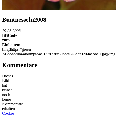
Buntnesseln2008
19.06.2008
BBCode
zum
Einbetten:
[img]https://green-
24.de/forum/albumpic/ae8778238f59accf648def9204aabba0.jpg[/img
Kommentare
Dieses
Bild
hat
bisher
noch
keine
Kommentare
erhalten.
Cookie-