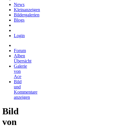
News
Kleinanzeigen
Bildergalerien
Blogs
Login
Forum
Alben
Übersicht
Galerie
von
Ace
Bild
und
Kommentare
anzeigen
Bild
von