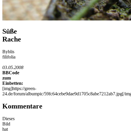
Süße
Rache
Byblis
filifolia
03.05.2008
BBCode
zum
Einbetten:
[img]https://green-
24.de/forum/albumpic/59fc64cebe9dae9d1705c8abe7212ab7.jpg[/im
Kommentare
Dieses
Bild
hat