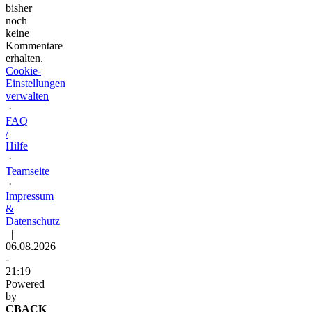
bisher
noch
keine
Kommentare
erhalten.
Cookie-
Einstellungen
verwalten
·
FAQ
/
Hilfe
·
Teamseite
·
Impressum
&
Datenschutz
|
06.08.2026
-
21:19
Powered
by
CBACK