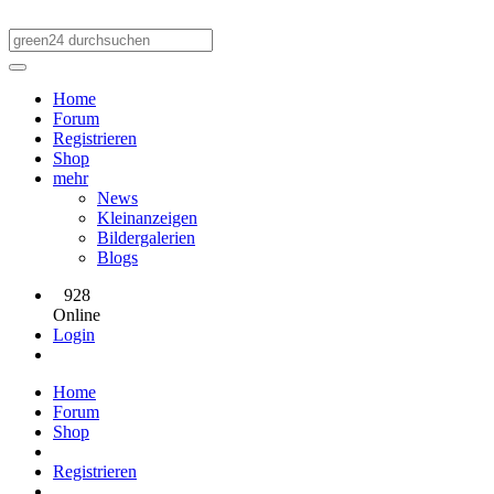
Home
Forum
Registrieren
Shop
mehr
News
Kleinanzeigen
Bildergalerien
Blogs
928
Online
Login
Home
Forum
Shop
Registrieren