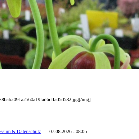
/478bab2091a2560a19fad6cffad5d582.jpg[/img]
essum & Datenschutz
|
07.08.2026 - 08:05