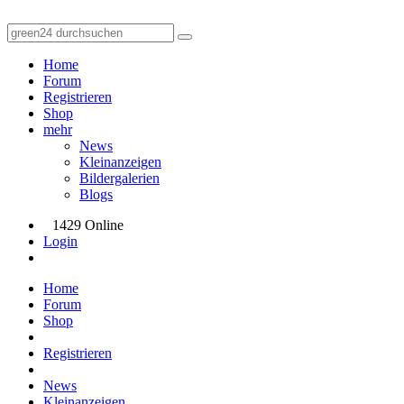
Home
Forum
Registrieren
Shop
mehr
News
Kleinanzeigen
Bildergalerien
Blogs
1429 Online
Login
Home
Forum
Shop
Registrieren
News
Kleinanzeigen