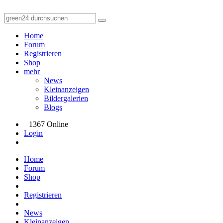
Home
Forum
Registrieren
Shop
mehr
News
Kleinanzeigen
Bildergalerien
Blogs
1367 Online
Login
Home
Forum
Shop
Registrieren
News
Kleinanzeigen