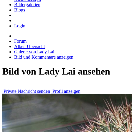
Bildergalerien
Blogs
Login
Forum
Alben Übersicht
Galerie von Lady Lai
Bild und Kommentare anzeigen
Bild von Lady Lai ansehen
Private Nachricht senden
Profil anzeigen