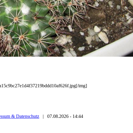
/ba15c9bc27e1d4f37219bddd10af626f.jpg[/img]
essum & Datenschutz
|
07.08.2026 - 14:44