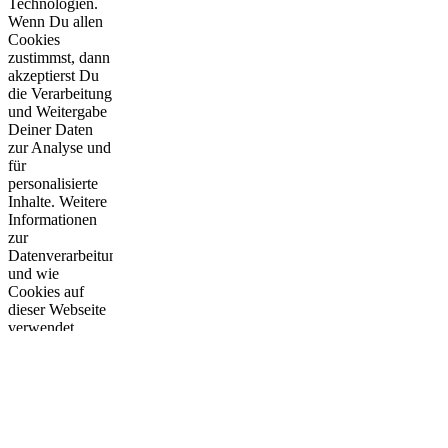
Technologien.
Wenn Du allen
Cookies
zustimmst, dann
akzeptierst Du
die Verarbeitung
und Weitergabe
Deiner Daten
zur Analyse und
für
personalisierte
Inhalte. Weitere
Informationen
zur
Datenverarbeitung,
und wie
Cookies auf
dieser Webseite
verwendet
werden, findest
Du in den
Datenschutzhinweisen
.
Du kannst mit
Einschränkungen
auch lediglich