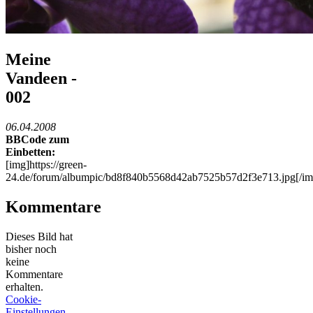
Meine
Vandeen -
002
06.04.2008
BBCode zum
Einbetten:
[img]https://green-
24.de/forum/albumpic/bd8f840b5568d42ab7525b57d2f3e713.jpg[/im
Kommentare
Dieses Bild hat
bisher noch
keine
Kommentare
erhalten.
Cookie-
Einstellungen