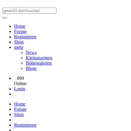
Home
Forum
Registrieren
Shop
mehr
News
Kleinanzeigen
Bildergalerien
Blogs
899
Online
Login
Home
Forum
Shop
Registrieren