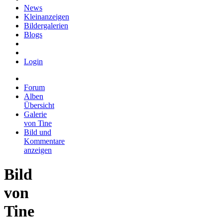
News
Kleinanzeigen
Bildergalerien
Blogs
Login
Forum
Alben
Übersicht
Galerie
von Tine
Bild und
Kommentare
anzeigen
Bild
von
Tine