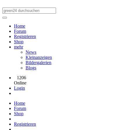
Home
Forum
Registrieren
Shop
mehr
News
Kleinanzeigen
Bildergalerien
Blogs
1206
Online
Login
Home
Forum
Shop
Registrieren