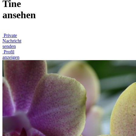
Tine
ansehen
Private
Nachricht
senden
Profil
anzeigen