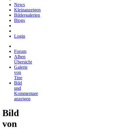
News
Kleinanzeigen
Bildergalerien
Blogs
Login
Forum
Alben
Übersicht
Galerie
von
Tine
Bild
und
Kommentare
anzeigen
Bild
von