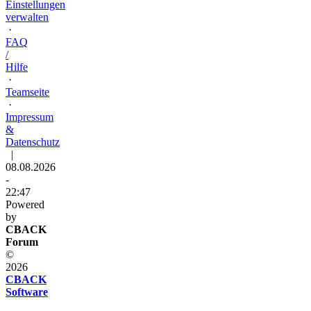
Einstellungen
verwalten
·
FAQ
/
Hilfe
·
Teamseite
·
Impressum
&
Datenschutz
|
08.08.2026
-
22:47
Powered
by
CBACK
Forum
©
2026
CBACK
Software