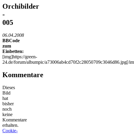
Orchibilder
-
005
06.04.2008
BBCode
zum
Einbetten:
[img]https://green-
24.de/forum/albumpic/a73006ab4cd70f2c28050709c3046d86.jpg[/im
Kommentare
Dieses
Bild
hat
bisher
noch
keine
Kommentare
erhalten.
Cookie-