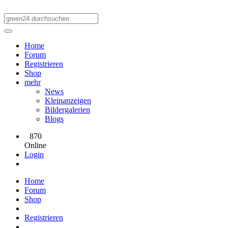
Home
Forum
Registrieren
Shop
mehr
News
Kleinanzeigen
Bildergalerien
Blogs
870
Online
Login
Home
Forum
Shop
Registrieren