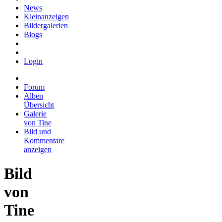
News
Kleinanzeigen
Bildergalerien
Blogs
Login
Forum
Alben
Übersicht
Galerie
von Tine
Bild und
Kommentare
anzeigen
Bild
von
Tine