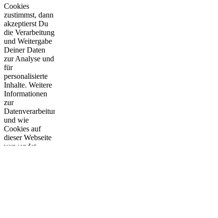
Cookies
zustimmst, dann
akzeptierst Du
die Verarbeitung
und Weitergabe
Deiner Daten
zur Analyse und
für
personalisierte
Inhalte. Weitere
Informationen
zur
Datenverarbeitung,
und wie
Cookies auf
dieser Webseite
verwendet
werden, findest
Du in den
Datenschutzhinweisen
.
Du kannst mit
Einschränkungen
auch lediglich
die
technisch
notwendigen