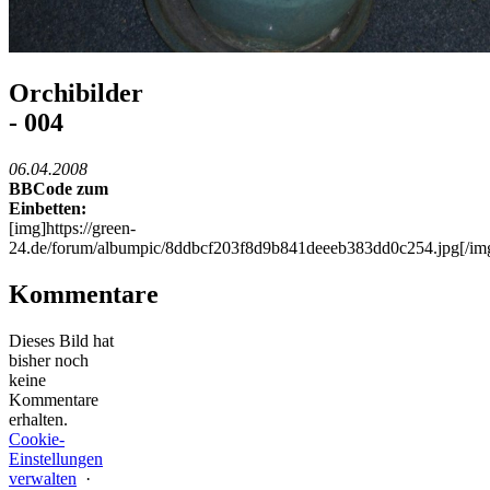
Orchibilder
- 004
06.04.2008
BBCode zum
Einbetten:
[img]https://green-
24.de/forum/albumpic/8ddbcf203f8d9b841deeeb383dd0c254.jpg[/im
Kommentare
Dieses Bild hat
bisher noch
keine
Kommentare
erhalten.
Cookie-
Einstellungen
verwalten
·