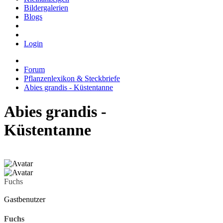
Bildergalerien
Blogs
Login
Forum
Pflanzenlexikon & Steckbriefe
Abies grandis - Küstentanne
Abies grandis -
Küstentanne
Fuchs
Gastbenutzer
Fuchs