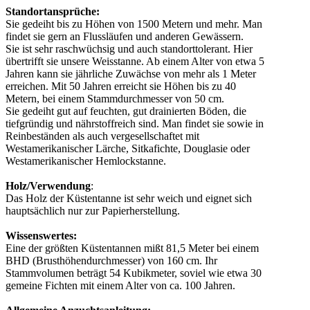
Standortansprüche:
Sie gedeiht bis zu Höhen von 1500 Metern und mehr. Man
findet sie gern an Flussläufen und anderen Gewässern.
Sie ist sehr raschwüchsig und auch standorttolerant. Hier
übertrifft sie unsere Weisstanne. Ab einem Alter von etwa 5
Jahren kann sie jährliche Zuwächse von mehr als 1 Meter
erreichen. Mit 50 Jahren erreicht sie Höhen bis zu 40
Metern, bei einem Stammdurchmesser von 50 cm.
Sie gedeiht gut auf feuchten, gut drainierten Böden, die
tiefgründig und nährstoffreich sind. Man findet sie sowie in
Reinbeständen als auch vergesellschaftet mit
Westamerikanischer Lärche, Sitkafichte, Douglasie oder
Westamerikanischer Hemlockstanne.
Holz/Verwendung
:
Das Holz der Küstentanne ist sehr weich und eignet sich
hauptsächlich nur zur Papierherstellung.
Wissenswertes:
Eine der größten Küstentannen mißt 81,5 Meter bei einem
BHD (Brusthöhendurchmesser) von 160 cm. Ihr
Stammvolumen beträgt 54 Kubikmeter, soviel wie etwa 30
gemeine Fichten mit einem Alter von ca. 100 Jahren.