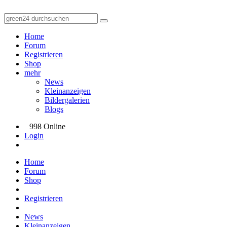
Home
Forum
Registrieren
Shop
mehr
News
Kleinanzeigen
Bildergalerien
Blogs
998 Online
Login
Home
Forum
Shop
Registrieren
News
Kleinanzeigen