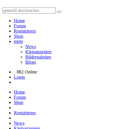
Home
Forum
Registrieren
Shop
mehr
News
Kleinanzeigen
Bildergalerien
Blogs
882 Online
Login
Home
Forum
Shop
Registrieren
News
Kleinanzeigen