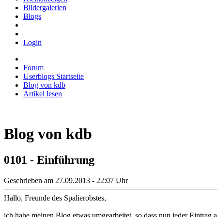
Bildergalerien
Blogs
Login
Forum
Userblogs Startseite
Blog von kdb
Artikel lesen
Blog von kdb
0101 - Einführung
Geschrieben am 27.09.2013 - 22:07 Uhr
Hallo, Freunde des Spalierobstes,
ich habe meinen Blog etwas umgearbeitet, so dass nun jeder Eintrag au