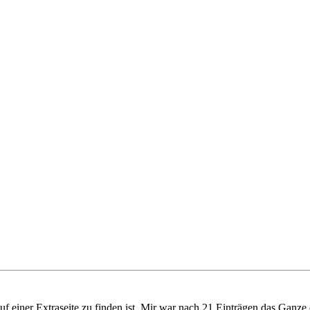
f einer Extraseite zu finden ist. Mir war nach 21 Einträgen das Ganze e