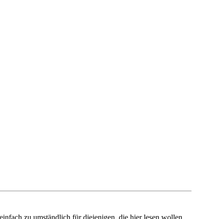
infach zu umständlich für diejenigen, die hier lesen wollen.