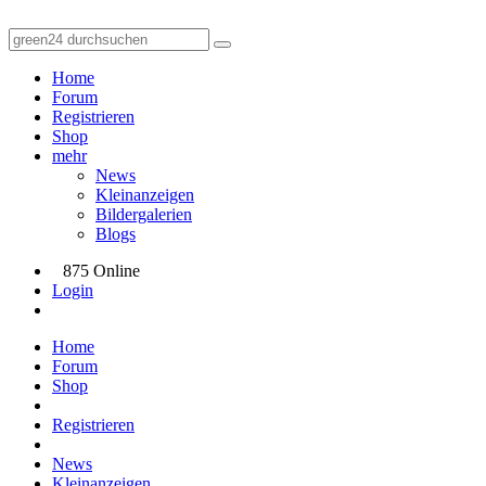
Home
Forum
Registrieren
Shop
mehr
News
Kleinanzeigen
Bildergalerien
Blogs
875 Online
Login
Home
Forum
Shop
Registrieren
News
Kleinanzeigen