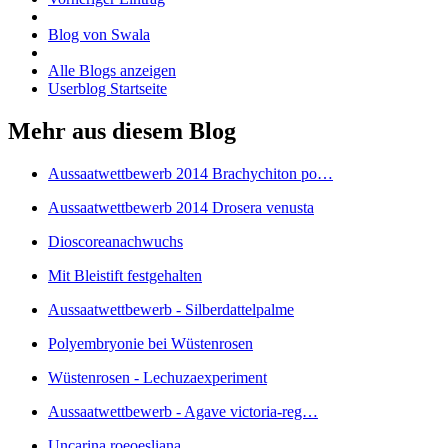
Blog von Swala
Alle Blogs anzeigen
Userblog Startseite
Mehr aus diesem Blog
Aussaatwettbewerb 2014 Brachychiton po…
Aussaatwettbewerb 2014 Drosera venusta
Dioscoreanachwuchs
Mit Bleistift festgehalten
Aussaatwettbewerb - Silberdattelpalme
Polyembryonie bei Wüstenrosen
Wüstenrosen - Lechuzaexperiment
Aussaatwettbewerb - Agave victoria-reg…
Uncarina roeoesliana