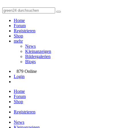
Home
Forum
Registrieren
Shop
mehr
News
Kleinanzeigen
Bildergalerien
Blogs
879 Online
Login
Home
Forum
Shop
Registrieren
News
Kleinanzeigen