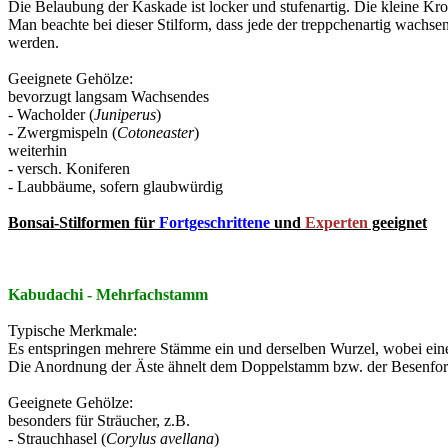
Die Belaubung der Kaskade ist locker und stufenartig. Die kleine Kron
Man beachte bei dieser Stilform, dass jede der treppchenartig wachs
werden.
Geeignete Gehölze:
bevorzugt langsam Wachsendes
- Wacholder (
Juniperus
)
- Zwergmispeln (
Cotoneaster
)
weiterhin
- versch. Koniferen
- Laubbäume, sofern glaubwürdig
Bonsai-Stilformen für
Fortgeschrittene
und
Experten
geeignet
Kabudachi - Mehrfachstamm
Typische Merkmale:
Es entspringen mehrere Stämme ein und derselben Wurzel, wobei ein
Die Anordnung der Äste ähnelt dem Doppelstamm bzw. der Besenfo
Geeignete Gehölze:
besonders für Sträucher, z.B.
- Strauchhasel (
Corylus avellana
)