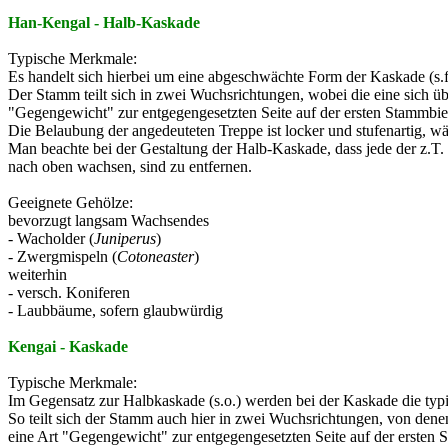
Han-Kengal - Halb-Kaskade
Typische Merkmale:
Es handelt sich hierbei um eine abgeschwächte Form der Kaskade (s.f
Der Stamm teilt sich in zwei Wuchsrichtungen, wobei die eine sich üb
"Gegengewicht" zur entgegengesetzten Seite auf der ersten Stammbie
Die Belaubung der angedeuteten Treppe ist locker und stufenartig, wäh
Man beachte bei der Gestaltung der Halb-Kaskade, dass jede der z.T.
nach oben wachsen, sind zu entfernen.
Geeignete Gehölze:
bevorzugt langsam Wachsendes
- Wacholder (
Juniperus
)
- Zwergmispeln (
Cotoneaster
)
weiterhin
- versch. Koniferen
- Laubbäume, sofern glaubwürdig
Kengai - Kaskade
Typische Merkmale:
Im Gegensatz zur Halbkaskade (s.o.) werden bei der Kaskade die typ
So teilt sich der Stamm auch hier in zwei Wuchsrichtungen, von dene
eine Art "Gegengewicht" zur entgegengesetzten Seite auf der ersten