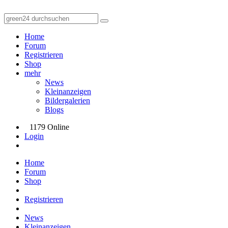
Home
Forum
Registrieren
Shop
mehr
News
Kleinanzeigen
Bildergalerien
Blogs
1179 Online
Login
Home
Forum
Shop
Registrieren
News
Kleinanzeigen