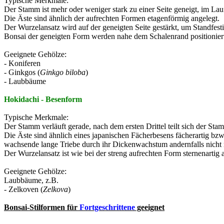
Typische Merkmale:
Der Stamm ist mehr oder weniger stark zu einer Seite geneigt, im La
Die Äste sind ähnlich der aufrechten Formen etagenförmig angelegt.
Der Wurzelansatz wird auf der geneigten Seite gestärkt, um Standfesti
Bonsai der geneigten Form werden nahe dem Schalenrand positioniert
Geeignete Gehölze:
- Koniferen
- Ginkgos (
Ginkgo biloba
)
- Laubbäume
Hokidachi - Besenform
Typische Merkmale:
Der Stamm verläuft gerade, nach dem ersten Drittel teilt sich der Stam
Die Äste sind ähnlich eines japanischen Fächerbesens fächerartig bz
wachsende lange Triebe durch ihr Dickenwachstum andernfalls nich
Der Wurzelansatz ist wie bei der streng aufrechten Form sternenartig 
Geeignete Gehölze:
Laubbäume, z.B.
- Zelkoven (
Zelkova
)
Bonsai-Stilformen für
Fortgeschrittene
geeignet