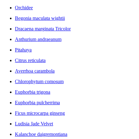
Orchidee
Begonia maculata wightii
Dracaena marginata Tricolor
Anthurium andraeanum
Pitahaya
Citrus reticulata
Averrhoa carambola
Chlorophytum comosum
Euphorbia trigona
Euphorbia pulcherrima
Ficus microcarpa ginseng
Ludisia Jade Velvet
Kalanchoe daigremontiana