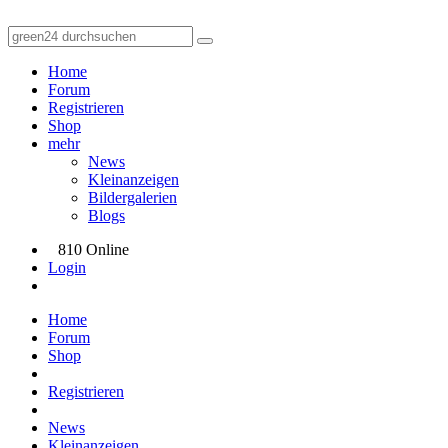
Home
Forum
Registrieren
Shop
mehr
News
Kleinanzeigen
Bildergalerien
Blogs
810 Online
Login
Home
Forum
Shop
Registrieren
News
Kleinanzeigen