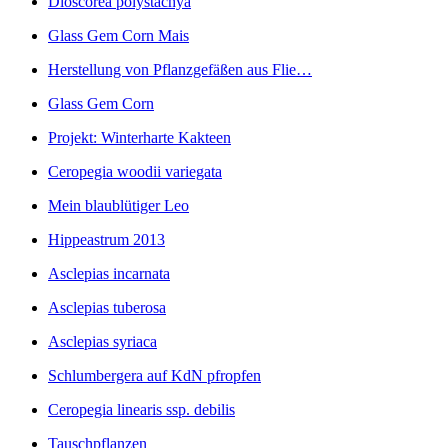
Dioscorea polystachya
Glass Gem Corn Mais
Herstellung von Pflanzgefäßen aus Flie…
Glass Gem Corn
Projekt: Winterharte Kakteen
Ceropegia woodii variegata
Mein blaublütiger Leo
Hippeastrum 2013
Asclepias incarnata
Asclepias tuberosa
Asclepias syriaca
Schlumbergera auf KdN pfropfen
Ceropegia linearis ssp. debilis
Tauschpflanzen