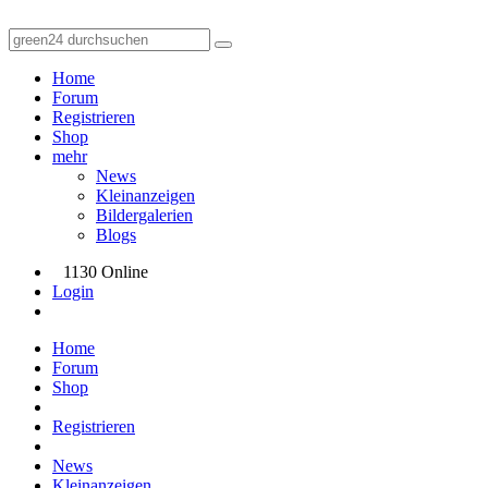
Home
Forum
Registrieren
Shop
mehr
News
Kleinanzeigen
Bildergalerien
Blogs
1130 Online
Login
Home
Forum
Shop
Registrieren
News
Kleinanzeigen