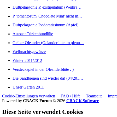
Duftpelargonie P. exstipulatum (Weihra…
P. tomentosum 'Chocolate Mint' nicht m…
Duftpelargonie P.odoratissimum (Apfel)
Aussaat Türkenbundlilie
Gelber Oleander (Oelander luteum plenu…
Weihnachtsgewürze
Winter 2011/2012
Versteckspiel in der Oleanderblüte ;-)
Die Sandbienen sind wieder da! (04/201…
Unser Garten 2011
Cookie-Einstellungen verwalten
·
FAQ / Hilfe
·
Teamseite
·
Impr
Powered by
CBACK Forum
© 2026
CBACK Software
Diese Seite verwendet Cookies