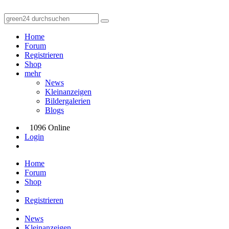
Home
Forum
Registrieren
Shop
mehr
News
Kleinanzeigen
Bildergalerien
Blogs
1096 Online
Login
Home
Forum
Shop
Registrieren
News
Kleinanzeigen