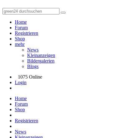
Home
Forum
Registrieren
Shop
mehr
News
Kleinanzeigen
Bildergalerien
Blogs
1075 Online
Login
Home
Forum
Shop
Registrieren
News
Kleinanzeigen