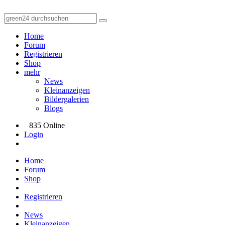
Home
Forum
Registrieren
Shop
mehr
News
Kleinanzeigen
Bildergalerien
Blogs
835 Online
Login
Home
Forum
Shop
Registrieren
News
Kleinanzeigen