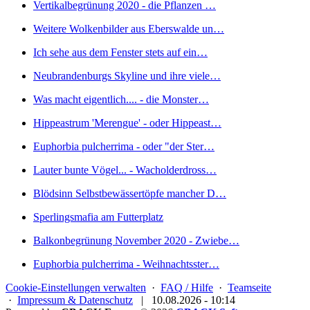
Vertikalbegrünung 2020 - die Pflanzen …
Weitere Wolkenbilder aus Eberswalde un…
Ich sehe aus dem Fenster stets auf ein…
Neubrandenburgs Skyline und ihre viele…
Was macht eigentlich.... - die Monster…
Hippeastrum 'Merengue' - oder Hippeast…
Euphorbia pulcherrima - oder "der Ster…
Lauter bunte Vögel... - Wacholderdross…
Blödsinn Selbstbewässertöpfe mancher D…
Sperlingsmafia am Futterplatz
Balkonbegrünung November 2020 - Zwiebe…
Euphorbia pulcherrima - Weihnachtsster…
Cookie-Einstellungen verwalten
·
FAQ / Hilfe
·
Teamseite
·
Impressum & Datenschutz
|
10.08.2026 - 10:14