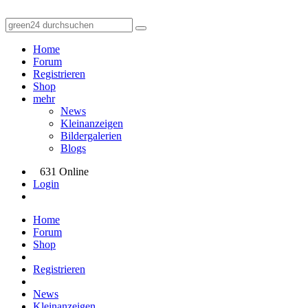
Home
Forum
Registrieren
Shop
mehr
News
Kleinanzeigen
Bildergalerien
Blogs
631 Online
Login
Home
Forum
Shop
Registrieren
News
Kleinanzeigen