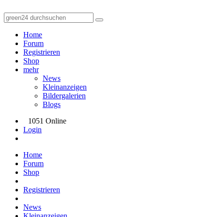
Home
Forum
Registrieren
Shop
mehr
News
Kleinanzeigen
Bildergalerien
Blogs
1051 Online
Login
Home
Forum
Shop
Registrieren
News
Kleinanzeigen