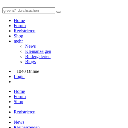
Home
Forum
Registrieren
Shop
mehr
News
Kleinanzeigen
Bildergalerien
Blogs
1040 Online
Login
Home
Forum
Shop
Registrieren
News
Kleinanzeigen