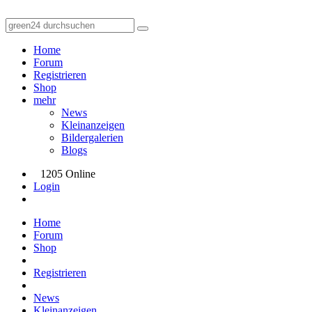
Home
Forum
Registrieren
Shop
mehr
News
Kleinanzeigen
Bildergalerien
Blogs
1205 Online
Login
Home
Forum
Shop
Registrieren
News
Kleinanzeigen