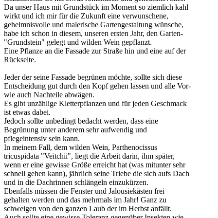
Da unser Haus mit Grundstück im Moment so ziemlich kahl
wirkt und ich mir für die Zukunft eine verwunschene,
geheimnisvolle und malerische Gartengestaltung wünsche,
habe ich schon in diesem, unseren ersten Jahr, den Garten-
"Grundstein" gelegt und wilden Wein gepflanzt.
Eine Pflanze an die Fassade zur Straße hin und eine auf der
Rückseite.
Jeder der seine Fassade begrünen möchte, sollte sich diese
Entscheidung gut durch den Kopf gehen lassen und alle Vor-
wie auch Nachteile abwägen.
Es gibt unzählige Kletterpflanzen und für jeden Geschmack
ist etwas dabei.
Jedoch sollte unbedingt bedacht werden, dass eine
Begrünung unter anderem sehr aufwendig und
pflegeintensiv sein kann.
In meinem Fall, dem wilden Wein, Parthenocissus
tricuspidata "Veitchii", liegt die Arbeit darin, ihm später,
wenn er eine gewisse Größe erreicht hat (was mitunter sehr
schnell gehen kann), jährlich seine Triebe die sich aufs Dach
und in die Dachrinnen schlängeln einzukürzen.
Ebenfalls müssen die Fenster und Jalousiekästen frei
gehalten werden und das mehrmals im Jahr! Ganz zu
schweigen von den ganzen Laub der im Herbst anfällt.
Auch sollte eine gewisse Toleranz gegenüber Insekten wie