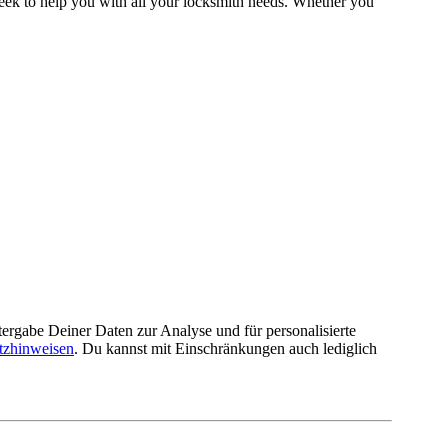
week to help you with all your locksmith needs. Whether you
rgabe Deiner Daten zur Analyse und für personalisierte
tzhinweisen
. Du kannst mit Einschränkungen auch lediglich