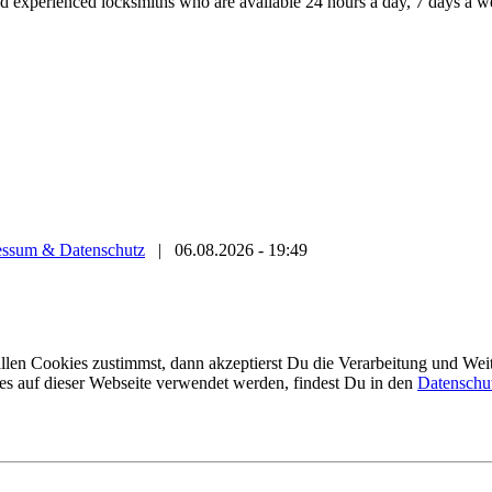
nd experienced locksmiths who are available 24 hours a day, 7 days a 
essum & Datenschutz
|
06.08.2026 - 19:49
en Cookies zustimmst, dann akzeptierst Du die Verarbeitung und Weite
es auf dieser Webseite verwendet werden, findest Du in den
Datenschu