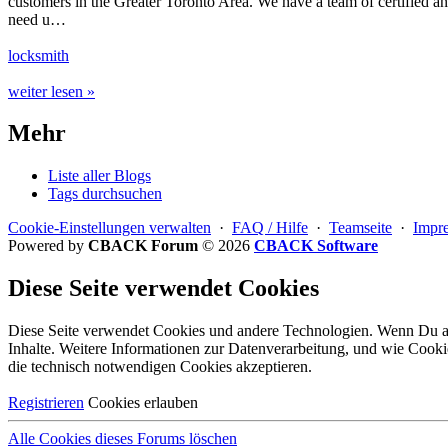
customers in the Greater Toronto Area. We have a team of certified a
need u…
locksmith
weiter lesen »
Mehr
Liste aller Blogs
Tags durchsuchen
Cookie-Einstellungen verwalten
·
FAQ / Hilfe
·
Teamseite
·
Impr
Powered by
CBACK Forum
© 2026
CBACK Software
Diese Seite verwendet Cookies
Diese Seite verwendet Cookies und andere Technologien. Wenn Du all
Inhalte. Weitere Informationen zur Datenverarbeitung, und wie Cooki
die
technisch notwendigen Cookies
akzeptieren.
Registrieren
Cookies erlauben
Alle Cookies dieses Forums löschen