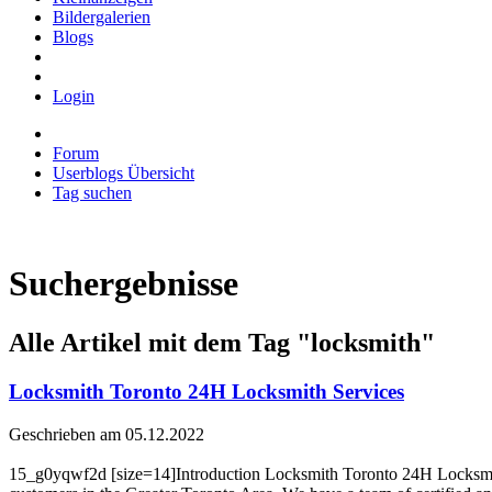
Bildergalerien
Blogs
Login
Forum
Userblogs Übersicht
Tag suchen
Suchergebnisse
Alle Artikel mit dem Tag
"locksmith"
Locksmith Toronto 24H Locksmith Services
Geschrieben am 05.12.2022
15_g0yqwf2d [size=14]Introduction Locksmith Toronto 24H Locksmith S