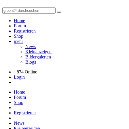
Home
Forum
Registrieren
Shop
mehr
News
Kleinanzeigen
Bildergalerien
Blogs
874 Online
Login
Home
Forum
Shop
Registrieren
News
Kleinanzeigen