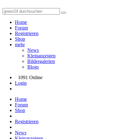
Home
Forum
Registrieren
Shop
mehr
News
Kleinanzeigen
Bildergalerien
Blogs
1091 Online
Login
Home
Forum
Shop
Registrieren
News
Kleinanzeigen