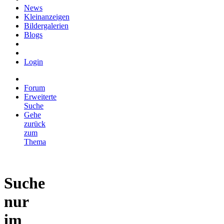
News
Kleinanzeigen
Bildergalerien
Blogs
Login
Forum
Erweiterte
Suche
Gehe
zurück
zum
Thema
Suche
nur
im