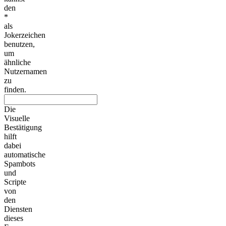
den
*
als
Jokerzeichen
benutzen,
um
ähnliche
Nutzernamen
zu
finden.
Die
Visuelle
Bestätigung
hilft
dabei
automatische
Spambots
und
Scripte
von
den
Diensten
dieses