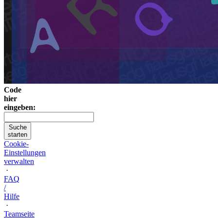
Code
hier
eingeben:
Suche
starten
Cookie-
Einstellungen
verwalten
·
FAQ
/
Hilfe
·
Teamseite