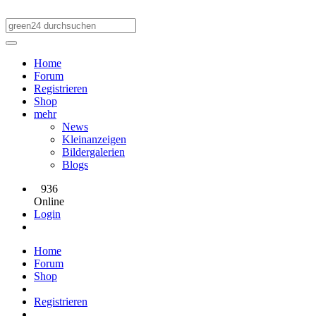
Home
Forum
Registrieren
Shop
mehr
News
Kleinanzeigen
Bildergalerien
Blogs
936
Online
Login
Home
Forum
Shop
Registrieren