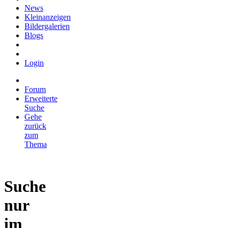
News
Kleinanzeigen
Bildergalerien
Blogs
Login
Forum
Erweiterte
Suche
Gehe
zurück
zum
Thema
Suche
nur
im