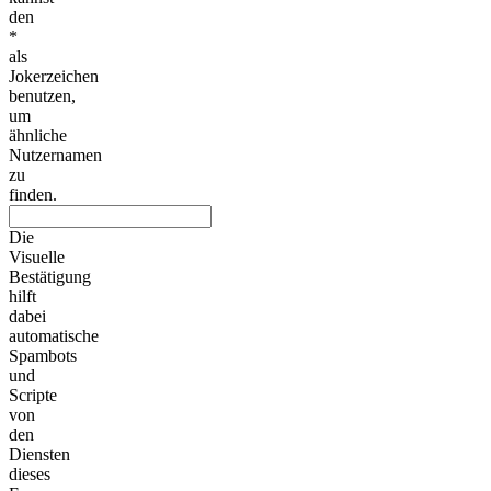
den
*
als
Jokerzeichen
benutzen,
um
ähnliche
Nutzernamen
zu
finden.
Die
Visuelle
Bestätigung
hilft
dabei
automatische
Spambots
und
Scripte
von
den
Diensten
dieses