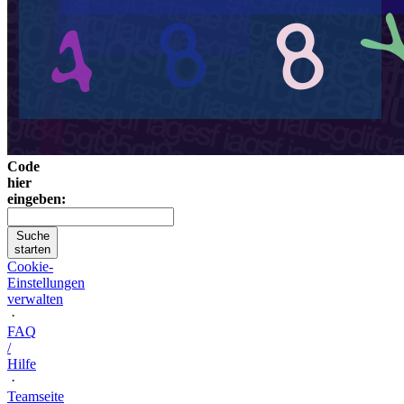
Code
hier
eingeben:
Suche
starten
Cookie-
Einstellungen
verwalten
·
FAQ
/
Hilfe
·
Teamseite