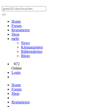
Home
Forum
Registrieren
Shop
mehr
News
Kleinanzeigen
Bildergalerien
Blogs
872
Online
Login
Home
Forum
Shop
Registrieren