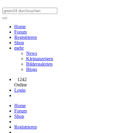
Home
Forum
Registrieren
Shop
mehr
News
Kleinanzeigen
Bildergalerien
Blogs
1242
Online
Login
Home
Forum
Shop
Registrieren