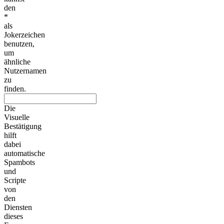
den
*
als
Jokerzeichen
benutzen,
um
ähnliche
Nutzernamen
zu
finden.
Die
Visuelle
Bestätigung
hilft
dabei
automatische
Spambots
und
Scripte
von
den
Diensten
dieses