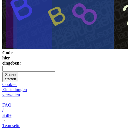
Code
hier
eingeben:
Suche
starten
Cookie-
Einstellungen
verwalten
·
FAQ
/
Hilfe
·
Teamseite