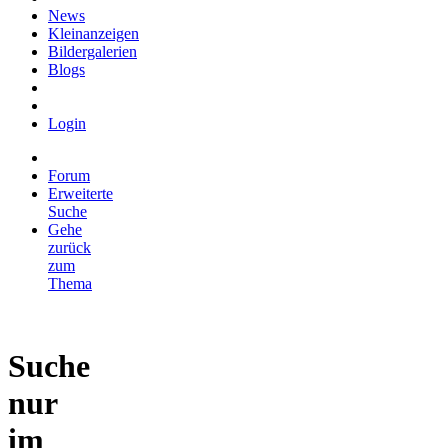
News
Kleinanzeigen
Bildergalerien
Blogs
Login
Forum
Erweiterte
Suche
Gehe
zurück
zum
Thema
Suche
nur
im