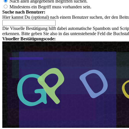
Nach allen angegebenen Begriffen suchen.
Mindestens ein Begriff muss vorhanden sein.
Suche nach Benutzer:
Hier kannst Du (optional) nach einem Benutzer suchen, der den Beitr
Die Visuelle Bestätigung hilft dabei automatische Spambots und Scri
erkennen. Bitte geben Sie also in das untenstehende Feld die Buchst
Visueller Bestätigungscode: