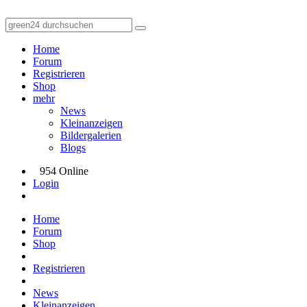
Home
Forum
Registrieren
Shop
mehr
News
Kleinanzeigen
Bildergalerien
Blogs
954 Online
Login
Home
Forum
Shop
Registrieren
News
Kleinanzeigen