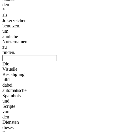
den
*
als
Jokerzeichen
benutzen,
um
ähnliche
Nutzernamen
zu
finden.
Die
Visuelle
Bestätigung
hilft
dabei
automatische
Spambots
und
Scripte
von
den
Diensten
dieses