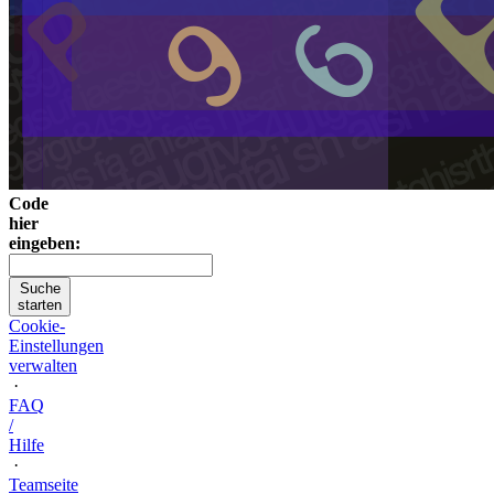
Code
hier
eingeben:
Suche
starten
Cookie-
Einstellungen
verwalten
·
FAQ
/
Hilfe
·
Teamseite