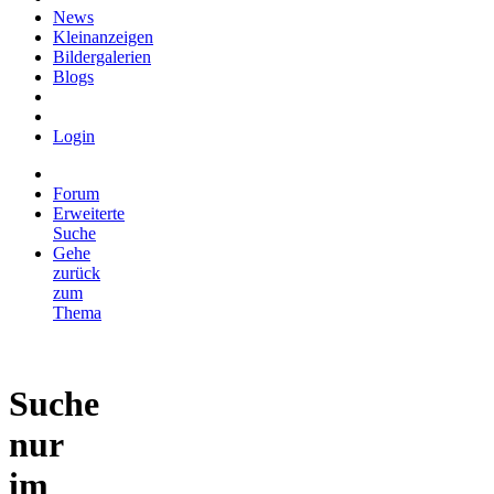
News
Kleinanzeigen
Bildergalerien
Blogs
Login
Forum
Erweiterte
Suche
Gehe
zurück
zum
Thema
Suche
nur
im