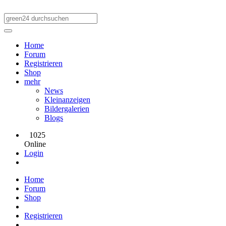
Home
Forum
Registrieren
Shop
mehr
News
Kleinanzeigen
Bildergalerien
Blogs
1025
Online
Login
Home
Forum
Shop
Registrieren