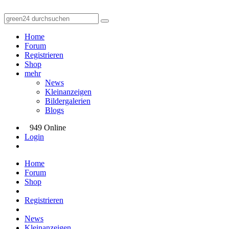
Home
Forum
Registrieren
Shop
mehr
News
Kleinanzeigen
Bildergalerien
Blogs
949 Online
Login
Home
Forum
Shop
Registrieren
News
Kleinanzeigen