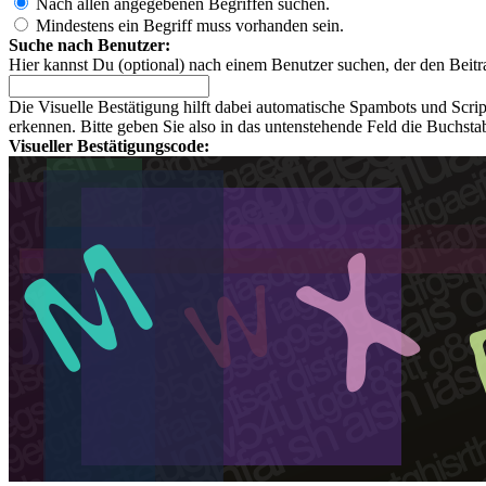
Nach allen angegebenen Begriffen suchen.
Mindestens ein Begriff muss vorhanden sein.
Suche nach Benutzer:
Hier kannst Du (optional) nach einem Benutzer suchen, der den Beitr
Die Visuelle Bestätigung hilft dabei automatische Spambots und Scri
erkennen. Bitte geben Sie also in das untenstehende Feld die Buchst
Visueller Bestätigungscode: