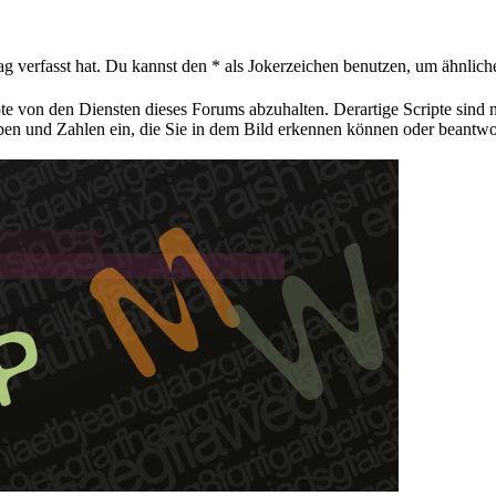
ag verfasst hat. Du kannst den * als Jokerzeichen benutzen, um ähnlic
pte von den Diensten dieses Forums abzuhalten. Derartige Scripte sind
aben und Zahlen ein, die Sie in dem Bild erkennen können oder beantwo