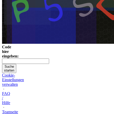
Code
hier
eingeben:
Suche
starten
Cookie-
Einstellungen
verwalten
·
FAQ
/
Hilfe
·
Teamseite