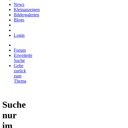
News
Kleinanzeigen
Bildergalerien
Blogs
Login
Forum
Erweiterte
Suche
Gehe
zurück
zum
Thema
Suche
nur
im