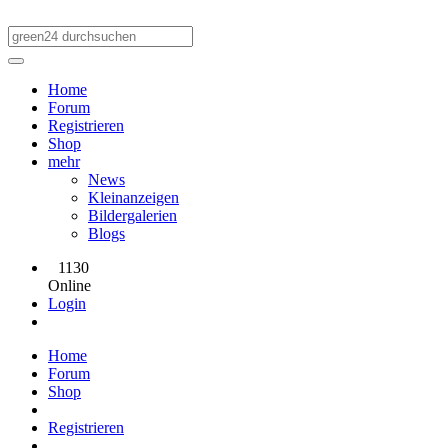
Home
Forum
Registrieren
Shop
mehr
News
Kleinanzeigen
Bildergalerien
Blogs
1130
Online
Login
Home
Forum
Shop
Registrieren