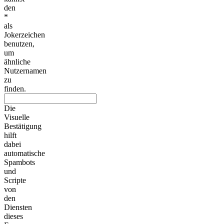
den
*
als
Jokerzeichen
benutzen,
um
ähnliche
Nutzernamen
zu
finden.
Die
Visuelle
Bestätigung
hilft
dabei
automatische
Spambots
und
Scripte
von
den
Diensten
dieses