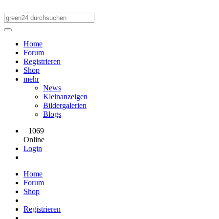
Home
Forum
Registrieren
Shop
mehr
News
Kleinanzeigen
Bildergalerien
Blogs
1069
Online
Login
Home
Forum
Shop
Registrieren