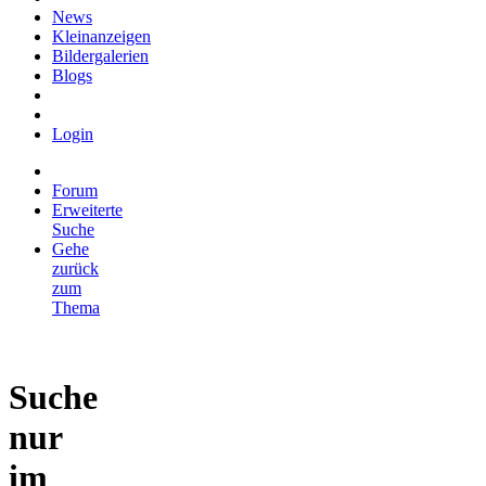
News
Kleinanzeigen
Bildergalerien
Blogs
Login
Forum
Erweiterte
Suche
Gehe
zurück
zum
Thema
Suche
nur
im