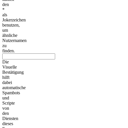
den
*
als
Jokerzeichen
benutzen,
um
ähnliche
Nutzernamen
zu
finden.
Die
Visuelle
Bestätigung
hilft
dabei
automatische
Spambots
und
Scripte
von
den
Diensten
dieses