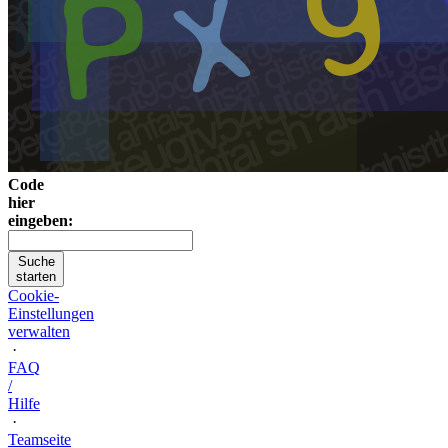
Code
hier
eingeben:
Suche
starten
Cookie-
Einstellungen
verwalten
·
FAQ
/
Hilfe
·
Teamseite