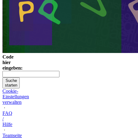
Code
hier
eingeben:
Suche
starten
Cookie-
Einstellungen
verwalten
·
FAQ
/
Hilfe
·
Teamseite