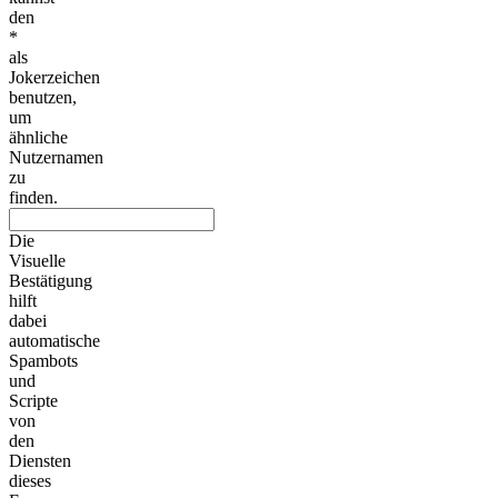
den
*
als
Jokerzeichen
benutzen,
um
ähnliche
Nutzernamen
zu
finden.
Die
Visuelle
Bestätigung
hilft
dabei
automatische
Spambots
und
Scripte
von
den
Diensten
dieses