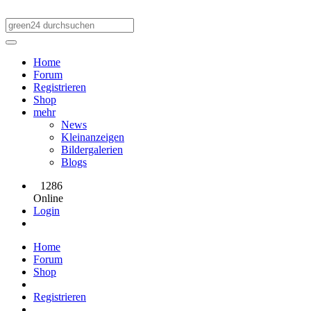
Home
Forum
Registrieren
Shop
mehr
News
Kleinanzeigen
Bildergalerien
Blogs
1286
Online
Login
Home
Forum
Shop
Registrieren