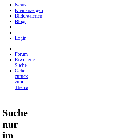
News
Kleinanzeigen
Bildergalerien
Blogs
Login
Forum
Erweiterte
Suche
Gehe
zurück
zum
Thema
Suche
nur
im