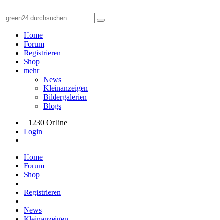
Home
Forum
Registrieren
Shop
mehr
News
Kleinanzeigen
Bildergalerien
Blogs
1230 Online
Login
Home
Forum
Shop
Registrieren
News
Kleinanzeigen