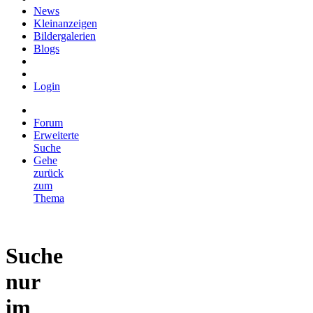
News
Kleinanzeigen
Bildergalerien
Blogs
Login
Forum
Erweiterte
Suche
Gehe
zurück
zum
Thema
Suche
nur
im