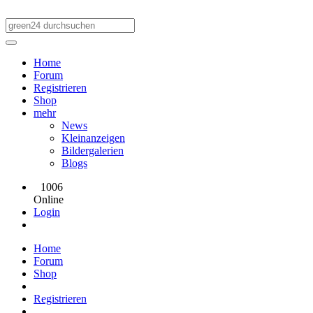
Home
Forum
Registrieren
Shop
mehr
News
Kleinanzeigen
Bildergalerien
Blogs
1006
Online
Login
Home
Forum
Shop
Registrieren