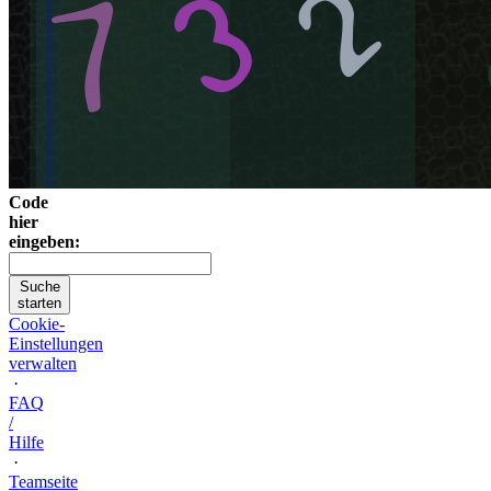
Code
hier
eingeben:
Suche
starten
Cookie-
Einstellungen
verwalten
·
FAQ
/
Hilfe
·
Teamseite