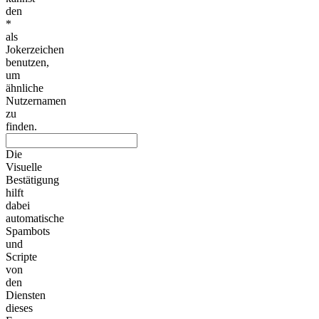
den
*
als
Jokerzeichen
benutzen,
um
ähnliche
Nutzernamen
zu
finden.
Die
Visuelle
Bestätigung
hilft
dabei
automatische
Spambots
und
Scripte
von
den
Diensten
dieses