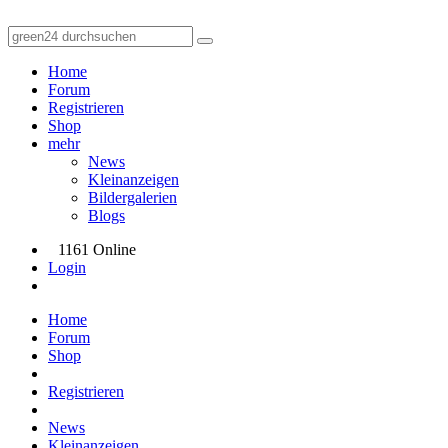
Home
Forum
Registrieren
Shop
mehr
News
Kleinanzeigen
Bildergalerien
Blogs
1161 Online
Login
Home
Forum
Shop
Registrieren
News
Kleinanzeigen