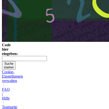
Code
hier
eingeben:
Suche
starten
Cookie-
Einstellungen
verwalten
·
FAQ
/
Hilfe
·
Teamseite