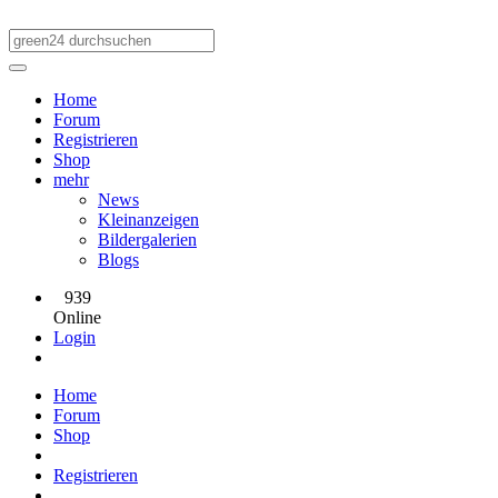
Home
Forum
Registrieren
Shop
mehr
News
Kleinanzeigen
Bildergalerien
Blogs
939
Online
Login
Home
Forum
Shop
Registrieren