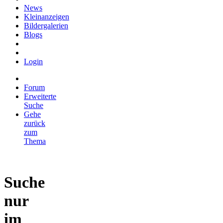
News
Kleinanzeigen
Bildergalerien
Blogs
Login
Forum
Erweiterte
Suche
Gehe
zurück
zum
Thema
Suche
nur
im