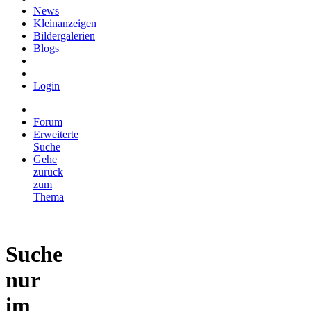
News
Kleinanzeigen
Bildergalerien
Blogs
Login
Forum
Erweiterte
Suche
Gehe
zurück
zum
Thema
Suche
nur
im