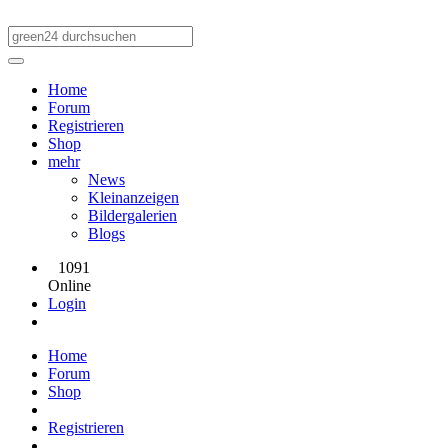
Home
Forum
Registrieren
Shop
mehr
News
Kleinanzeigen
Bildergalerien
Blogs
1091
Online
Login
Home
Forum
Shop
Registrieren