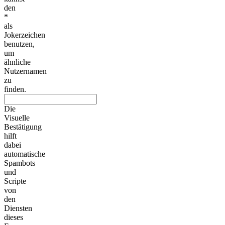
den
*
als
Jokerzeichen
benutzen,
um
ähnliche
Nutzernamen
zu
finden.
Die
Visuelle
Bestätigung
hilft
dabei
automatische
Spambots
und
Scripte
von
den
Diensten
dieses