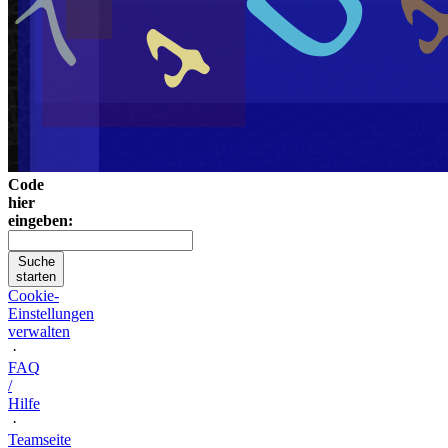
Code
hier
eingeben:
Suche
starten
Cookie-
Einstellungen
verwalten
·
FAQ
/
Hilfe
·
Teamseite