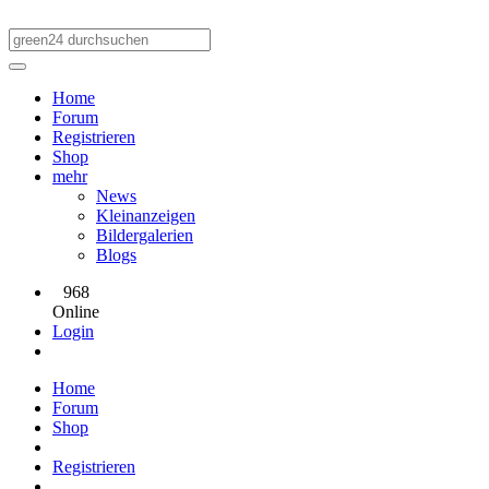
Home
Forum
Registrieren
Shop
mehr
News
Kleinanzeigen
Bildergalerien
Blogs
968
Online
Login
Home
Forum
Shop
Registrieren