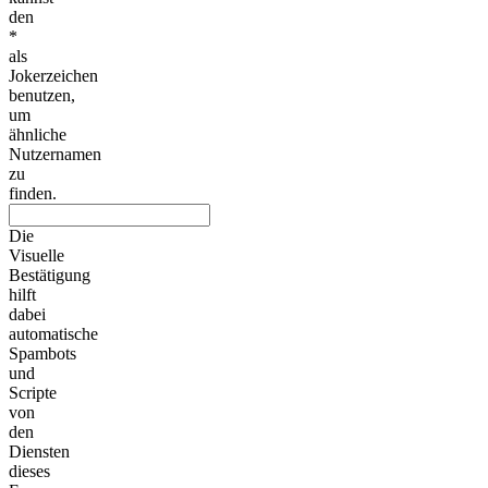
den
*
als
Jokerzeichen
benutzen,
um
ähnliche
Nutzernamen
zu
finden.
Die
Visuelle
Bestätigung
hilft
dabei
automatische
Spambots
und
Scripte
von
den
Diensten
dieses