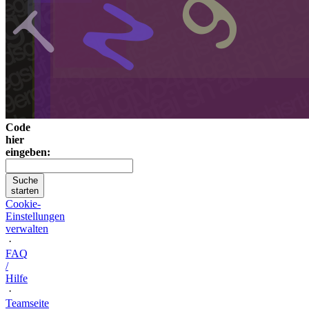
Code
hier
eingeben:
Suche
starten
Cookie-
Einstellungen
verwalten
·
FAQ
/
Hilfe
·
Teamseite