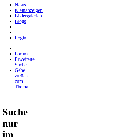
News
Kleinanzeigen
Bildergalerien
Blogs
Login
Forum
Erweiterte
Suche
Gehe
zurück
zum
Thema
Suche
nur
im