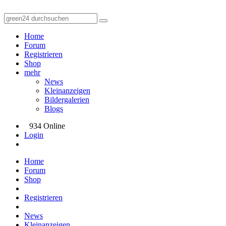
Home
Forum
Registrieren
Shop
mehr
News
Kleinanzeigen
Bildergalerien
Blogs
934 Online
Login
Home
Forum
Shop
Registrieren
News
Kleinanzeigen