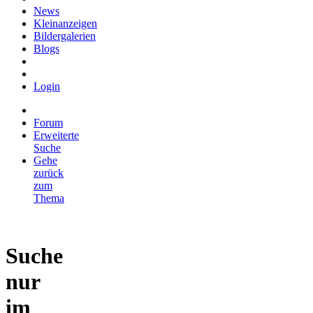
News
Kleinanzeigen
Bildergalerien
Blogs
Login
Forum
Erweiterte
Suche
Gehe
zurück
zum
Thema
Suche
nur
im