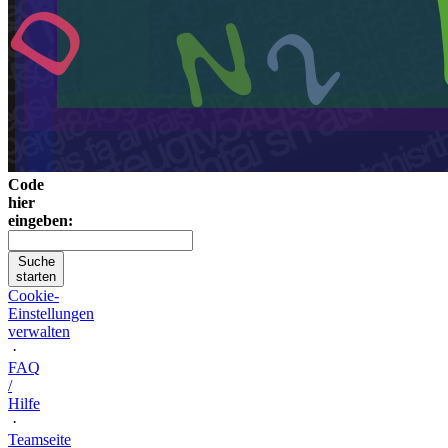
Code
hier
eingeben:
Suche
starten
Cookie-
Einstellungen
verwalten
·
FAQ
/
Hilfe
·
Teamseite