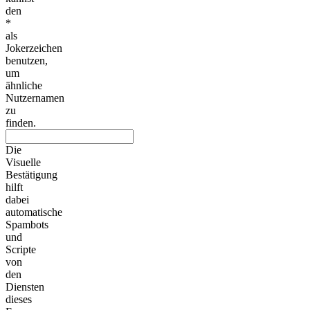
den
*
als
Jokerzeichen
benutzen,
um
ähnliche
Nutzernamen
zu
finden.
Die
Visuelle
Bestätigung
hilft
dabei
automatische
Spambots
und
Scripte
von
den
Diensten
dieses