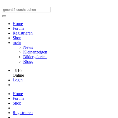
Home
Forum
Registrieren
Shop
mehr
News
Kleinanzeigen
Bildergalerien
Blogs
916
Online
Login
Home
Forum
Shop
Registrieren