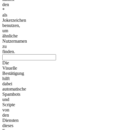
den
*
als
Jokerzeichen
benutzen,
um
ähnliche
Nutzernamen
zu
finden.
Die
Visuelle
Bestätigung
hilft
dabei
automatische
Spambots
und
Scripte
von
den
Diensten
dieses