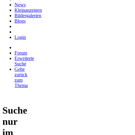
News
Kleinanzeigen
Bildergalerien
Blogs
Login
Forum
Erweiterte
Suche
Gehe
zurück
zum
Thema
Suche
nur
im