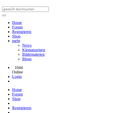
Home
Forum
Registrieren
Shop
mehr
News
Kleinanzeigen
Bildergalerien
Blogs
1044
Online
Login
Home
Forum
Shop
Registrieren