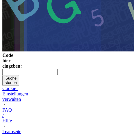
Code
hier
eingeben:
Suche
starten
Cookie-
Einstellungen
verwalten
·
FAQ
/
Hilfe
·
Teamseite