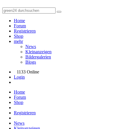
Home
Forum
Registrieren
Shop
mehr
News
Kleinanzeigen
Bildergalerien
Blogs
1133 Online
Login
Home
Forum
Shop
Registrieren
News
Kleinanzeigen