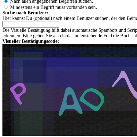
Nach allen angegebenen Begriffen suchen.
Mindestens ein Begriff muss vorhanden sein.
Suche nach Benutzer:
Hier kannst Du (optional) nach einem Benutzer suchen, der den Beitr
Die Visuelle Bestätigung hilft dabei automatische Spambots und Scri
erkennen. Bitte geben Sie also in das untenstehende Feld die Buchst
Visueller Bestätigungscode: