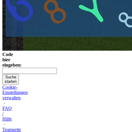
Code
hier
eingeben:
Suche
starten
Cookie-
Einstellungen
verwalten
·
FAQ
/
Hilfe
·
Teamseite