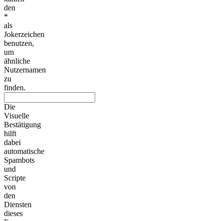
den
*
als
Jokerzeichen
benutzen,
um
ähnliche
Nutzernamen
zu
finden.
Die
Visuelle
Bestätigung
hilft
dabei
automatische
Spambots
und
Scripte
von
den
Diensten
dieses