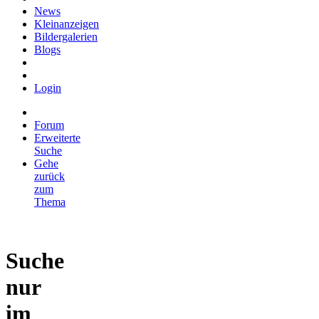
News
Kleinanzeigen
Bildergalerien
Blogs
Login
Forum
Erweiterte
Suche
Gehe
zurück
zum
Thema
Suche
nur
im