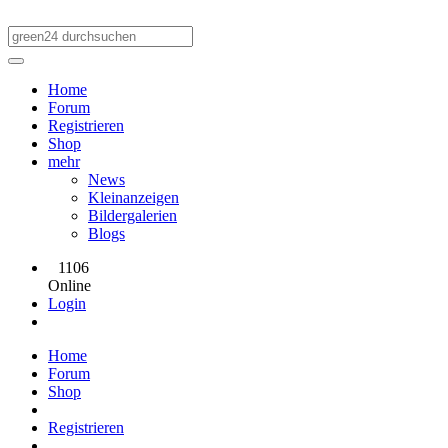
Home
Forum
Registrieren
Shop
mehr
News
Kleinanzeigen
Bildergalerien
Blogs
1106
Online
Login
Home
Forum
Shop
Registrieren