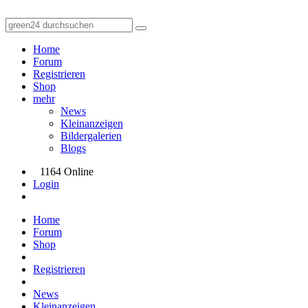
Home
Forum
Registrieren
Shop
mehr
News
Kleinanzeigen
Bildergalerien
Blogs
1164 Online
Login
Home
Forum
Shop
Registrieren
News
Kleinanzeigen