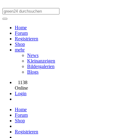
Home
Forum
Registrieren
Shop
mehr
News
Kleinanzeigen
Bildergalerien
Blogs
1138
Online
Login
Home
Forum
Shop
Registrieren