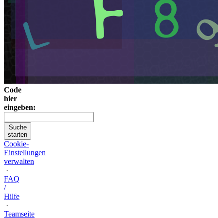
Code
hier
eingeben:
Suche
starten
Cookie-
Einstellungen
verwalten
·
FAQ
/
Hilfe
·
Teamseite