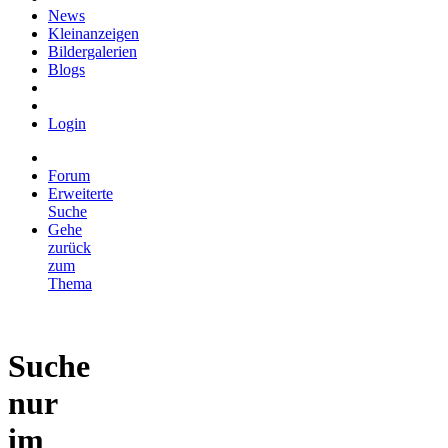
News
Kleinanzeigen
Bildergalerien
Blogs
Login
Forum
Erweiterte
Suche
Gehe
zurück
zum
Thema
Suche
nur
im