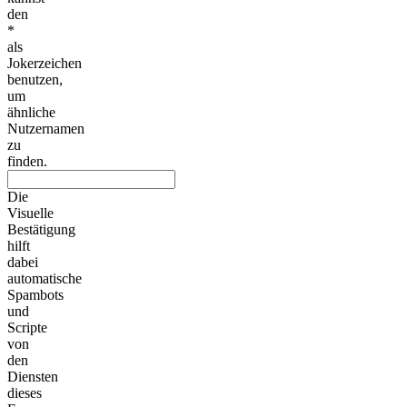
den
*
als
Jokerzeichen
benutzen,
um
ähnliche
Nutzernamen
zu
finden.
Die
Visuelle
Bestätigung
hilft
dabei
automatische
Spambots
und
Scripte
von
den
Diensten
dieses