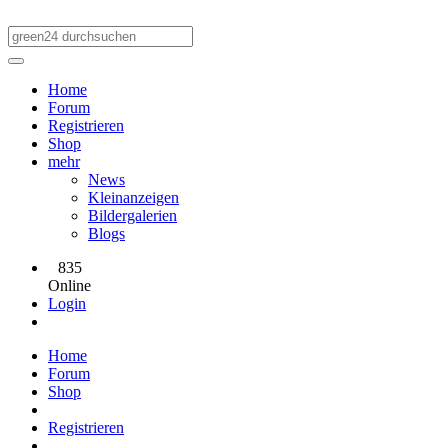
Home
Forum
Registrieren
Shop
mehr
News
Kleinanzeigen
Bildergalerien
Blogs
835
Online
Login
Home
Forum
Shop
Registrieren