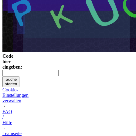
Code
hier
eingeben:
Suche
starten
Cookie-
Einstellungen
verwalten
·
FAQ
/
Hilfe
·
Teamseite