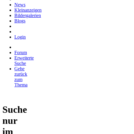
News
Kleinanzeigen
Bildergalerien
Blogs
Login
Forum
Erweiterte
Suche
Gehe
zurück
zum
Thema
Suche
nur
im