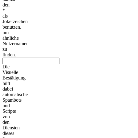
den
*
als
Jokerzeichen
benutzen,
um
ähnliche
Nutzernamen
zu
finden.
Die
Visuelle
Bestätigung
hilft
dabei
automatische
Spambots
und
Scripte
von
den
Diensten
dieses