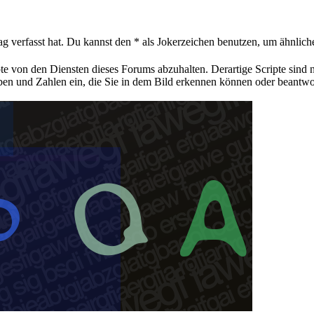
ag verfasst hat. Du kannst den * als Jokerzeichen benutzen, um ähnlic
pte von den Diensten dieses Forums abzuhalten. Derartige Scripte sind
aben und Zahlen ein, die Sie in dem Bild erkennen können oder beantwo