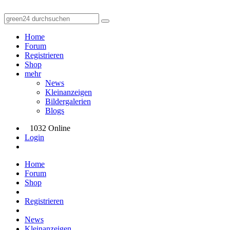
Home
Forum
Registrieren
Shop
mehr
News
Kleinanzeigen
Bildergalerien
Blogs
1032 Online
Login
Home
Forum
Shop
Registrieren
News
Kleinanzeigen